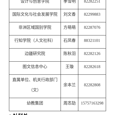
设计与创意学院
季雪明
82282251
国际文化与社会发展学院
刘文香
82299883
非洲区域国别学院
方萌萌
82287076
行知学院（人文社科）
石凤春
88321101
边疆研究院
陈秋羽
82282126
图文信息中心
王璇
82282618
直属单位、机关行政部门
余本兰
82282808
（文）
幼教集团
周
忞劼
15757163298