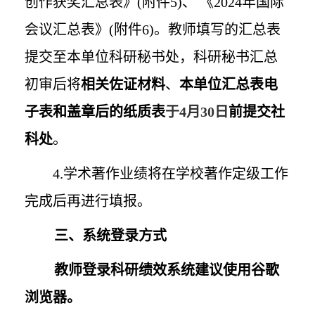
创作获奖汇总表》
(
附件
5)
、 《
2024
年国际
会议汇总表》
(
附件
6)
。教师填写的汇总表
提交至本单位科研秘书处，科研秘书汇总
初审后将
相关佐证材料
、
本单位汇总表电
子表和盖章后的纸质表
于
4
月
30
日
前提交社
科处
。
4.
学术著作业绩将在学校著作定级工作
完成后再进行填报。
三、系统登录方式
教师登录科研绩效系统建议使用谷歌
浏览器。