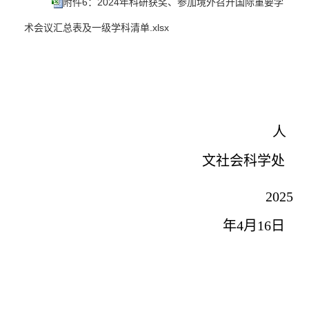
附件6：2024年科研获奖、参加境外召开国际重要学
术会议汇总表及一级学科清单.xlsx
人
文社会科学处
2025
年
4
月
16
日