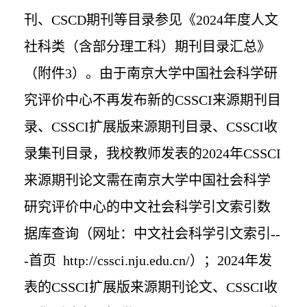
刊、
CSCD
期刊等目录参见《
2024
年度人文
社科类（含部分理工科）期刊目录汇总》
（附件
3
）。由于南京大学中国社会科学研
究评价中心不再发布新的
CSSCI
来源期刊目
录、
CSSCI
扩展版来源期刊目录、
CSSCI
收
录集刊目录，我校教师发表的
2024
年
CSSCI
来源期刊论文需在南京大学中国社会科学
研究评价中心的中文社会科学引文索引数
据库查询（网址：中文社会科学引文索引
--
-
首页
http://cssci.nju.edu.cn/
）；
2024
年发
表的
CSSCI
扩展版来源期刊论文、
CSSCI
收