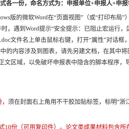
式各一份，命名方式为：
申报单位
+
申报人
+
申报
dows
版的微软
Word
在“页面视图”（或“打印布局
件时，遇到
Word
提示“安全提示：已阻止宏运行，
.doc
文件名上单击鼠标右键，打开“属性”对话框
报表中的内容涉及到图表，请先另建文档，在其中
正文区域，以免破坏申报表中隐含的脚本程序，
份，
须在封面右上角用不干胶加贴标签，标明“浙
式
10
份（可用复印件）。论文类成果材料包含所