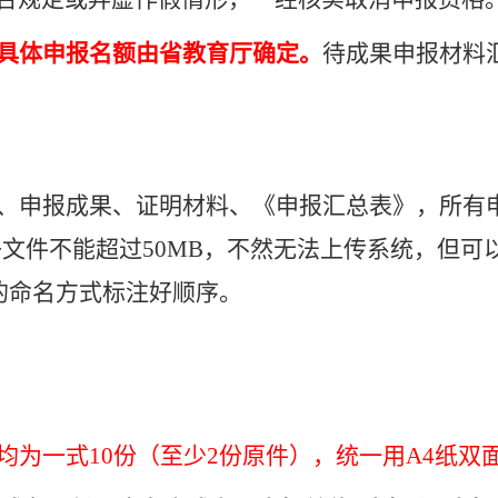
具体申报名额由省教育厅确定。
待成果申报材料
、申报成果、证明材料、《申
报汇总表》，所有
子文件不能超过
50MB
，不然无法上传系统，但可
的命名方式标注好顺序。
均为一式
10
份（至少
2
份原件），统一用
A4
纸双