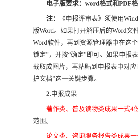
电子版要求：
word
格式和
PDF
格
注：
《申报评审表》须使用
Win
版
Word
。如果打开解压后的
Word
文
Word
软件，再到资源管理器中在这个
锁定”，并按“确定”即可。如果申
截取成图片，再粘贴到申报表中对应
护文档”这一关键步骤。
2.
申报成果
著作类、普及读物类成果一式
4
范围。
论文类、
咨询服务报告类成果一