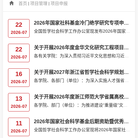
首页
项目管理
项目申报
2026年国家社科基金冷门绝学研究专项申报公告
22
全国哲学社会科学工作办公室现发布2026年国家社科基金冷门绝学研究专项申报公告。一、指导思想坚持以习近平...
2026-07
关于开展2026年度金华文化研究工程项目申报工作的通知
22
各有关学院：为深入贯彻习近平文化思想和习近平总书记考察浙江重要讲话精神，落实省委十五届九次全会和市委...
2026-07
关于开展2027年浙江省哲学社会科学规划重大（领军人才培育）课题申报工作的通知
16
各学院、各部门（单位）：为深入实施人才强省战略，一体推进教育发展、科技创新、人才培养，进一步强化哲学...
2026-07
关于开展2026年度浙江师范大学省属高校基本科研业务费项目（人文社科类）申报的通知
13
各学院、部门（单位）：为推进建设“重量级”文科，根据《浙江师范大学基本科研业务费管理暂行办法》（浙师...
2026-07
2026年国家社会科学基金后期资助暨优秀博士学位论文出版、优秀学术著作再版项目申报公告
11
全国哲学社会科学工作办公室现将2026年国家社会科学基金后期资助暨优秀博士学位论文出版、优秀学术著作再版...
2026-07